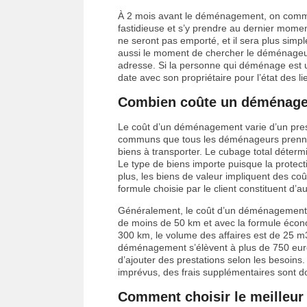
À 2 mois avant le déménagement, on commenc
fastidieuse et s’y prendre au dernier moment
ne seront pas emporté, et il sera plus simple
aussi le moment de chercher le déménageur 
adresse. Si la personne qui déménage est un 
date avec son propriétaire pour l’état des l
Combien coûte un déménage
Le coût d’un déménagement varie d’un prestat
communs que tous les déménageurs prenne
biens à transporter. Le cubage total déter
Le type de biens importe puisque la protecti
plus, les biens de valeur impliquent des coûts
formule choisie par le client constituent d’
Généralement, le coût d’un déménagement 
de moins de 50 km et avec la formule écono
300 km, le volume des affaires est de 25 m3 
déménagement s’élèvent à plus de 750 euros.
d’ajouter des prestations selon les besoin
imprévus, des frais supplémentaires sont d
Comment choisir le meilleu