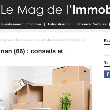
|
|
|
Investissement Immobilier
Défiscalisation
Dossiers Pratiques
énagement
>
Déménagement par Ville
> Déménagement Perpignan (66) :
Re
n (66) : conseils et
Sui