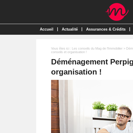
|
|
|
Accueil
Actualité
Assurances & Crédits
Vous êtes ici :
Les conseils du Mag de l'Immobilier
>
Dém
conseils et organisation !
Déménagement Perpigna
organisation !