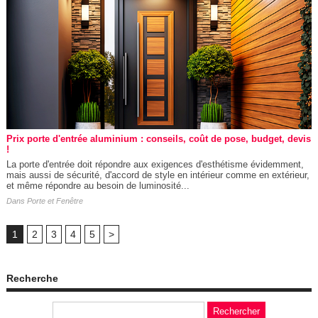
Prix porte d'entrée aluminium : conseils, coût de pose, budget, devis
!
La porte d'entrée doit répondre aux exigences d'esthétisme évidemment,
mais aussi de sécurité, d'accord de style en intérieur comme en extérieur,
et même répondre au besoin de luminosité...
Dans
Porte et Fenêtre
1
2
3
4
5
>
Recherche