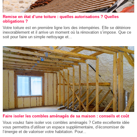
Remise en état d’une toiture : quelles autorisations ? Quelles
obligations ?
Votre toiture est en première ligne lors des intempéries. Elle se détériore
inexorablement et il arrive un moment où la rénovation s’impose. Que ce
soit pour faire un simple nettoyage et...
Faire isoler les combles aménagés de sa maison : conseils et coût
Vous voulez faire isoler vos combles aménagés ? Cette excellente idée
vous permettra d’utiliser un espace supplémentaire, d’économiser de
l’énergie et de valoriser votre habitation. Pour...