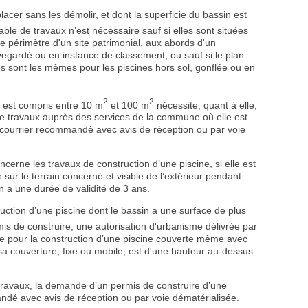
lacer sans les démolir, et dont la superficie du bassin est
able de travaux n’est nécessaire sauf si elles sont situées
e périmètre d'un site patrimonial, aux abords d'un
egardé ou en instance de classement, ou sauf si le plan
s sont les mêmes pour les piscines hors sol, gonflée ou en
2
2
n est compris entre 10 m
et 100 m
nécessite, quant à elle,
de travaux auprès des services de la commune où elle est
ar courrier recommandé avec avis de réception ou par voie
ncerne les travaux de construction d’une piscine, si elle est
sur le terrain concerné et visible de l’extérieur pendant
n a une durée de validité de 3 ans.
truction d’une piscine dont le bassin a une surface de plus
s de construire, une autorisation d'urbanisme délivrée par
oire pour la construction d’une piscine couverte même avec
 sa couverture, fixe ou mobile, est d'une hauteur au-dessus
ravaux, la demande d’un permis de construire d’une
andé avec avis de réception ou par voie dématérialisée.