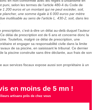
s donc en non-conformité avec les règles d’urbanisme en
t puni, selon les termes de l’article 480-4 du Code de
 1 200 euros et un montant qui ne peut excéder, soit,
 de plancher, une somme égale à 6 000 euros par mètre
e inutilisable au sens de l'article L. 430-2, soit, dans les
.
 prescription, c’est-à-dire un délai au-delà duquel l'auteur
 Ce délai de prescription est de 6 ans et concerne donc la
cine. Toutefois, malgré ce délai de prescription, une
étaire et engager sa responsabilité civile dans la limite
vaux de sa piscine, en saisissant le tribunal. Ce dernier
e la piscine construite sans être déclarée, aux frais de son
ne aux services fiscaux expose aussi son propriétaire à un
is en moins de 5 mn !
lleurs artisans près de chez vous