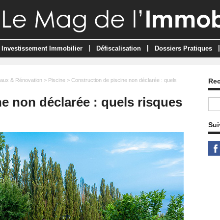
|
|
|
Investissement Immobilier
Défiscalisation
Dossiers Pratiques
aux & Rénovation
>
Piscine
> Construction de piscine non déclarée : quels
Re
e non déclarée : quels risques
Sui