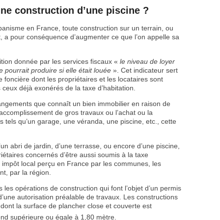
une construction d’une piscine ?
banisme en France, toute construction sur un terrain, ou
t, a pour conséquence d’augmenter ce que l’on appelle sa
nition donnée par les services fiscaux «
le niveau de loyer
pourrait produire si elle était louée
». Cet indicateur sert
e foncière dont les propriétaires et les locataires sont
ceux déjà exonérés de la taxe d’habitation.
changements que connaît un bien immobilier en raison de
'accomplissement de gros travaux ou l’achat ou la
tels qu’un garage, une véranda, une piscine, etc., cette
’un abri de jardin, d’une terrasse, ou encore d’une piscine,
iétaires concernés d’être aussi soumis à la taxe
impôt local perçu en France par les communes, les
t, par la région.
es opérations de construction qui font l’objet d’un permis
’une autorisation préalable de travaux. Les constructions
 dont la surface de plancher close et couverte est
ond supérieure ou égale à 1,80 mètre.