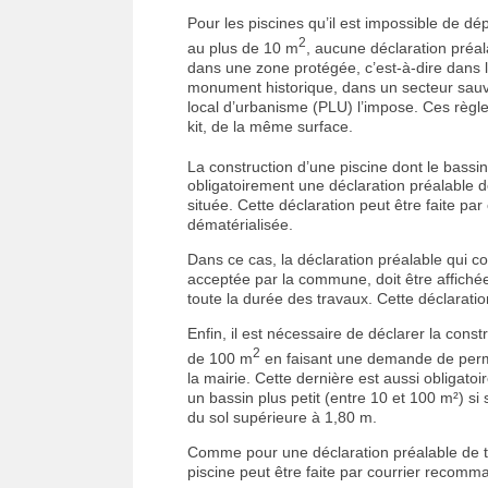
Pour les piscines qu’il est impossible de dép
2
au plus de 10 m
, aucune déclaration préal
dans une zone protégée, c’est-à-dire dans l
monument historique, dans un secteur sauv
local d’urbanisme (PLU) l’impose. Ces règle
kit, de la même surface.
La construction d’une piscine dont le bassi
obligatoirement une déclaration préalable 
située. Cette déclaration peut être faite p
dématérialisée.
Dans ce cas, la déclaration préalable qui co
acceptée par la commune, doit être affichée 
toute la durée des travaux. Cette déclaratio
Enfin, il est nécessaire de déclarer la cons
2
de 100 m
en faisant une demande de permi
la mairie. Cette dernière est aussi obligat
un bassin plus petit (entre 10 et 100 m²) si
du sol supérieure à 1,80 m.
Comme pour une déclaration préalable de t
piscine peut être faite par courrier recomm