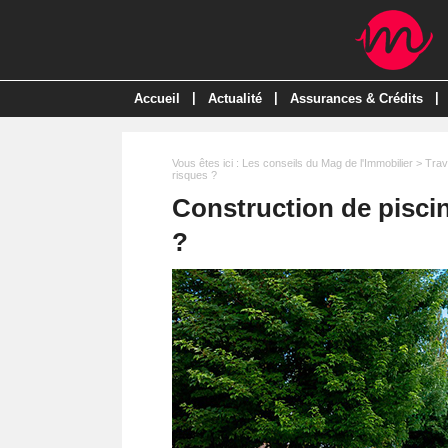
|
|
|
Accueil
Actualité
Assurances & Crédits
Vous êtes ici :
Les conseils du Mag de l'Immobilier
>
Trav
risques ?
Construction de piscin
?