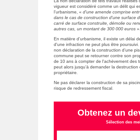
La non déclaration de tels travaux réalisé
vigueur est considéré comme un délit qui es
l’urbanisme, «
d'une amende comprise entre
dans le cas de construction d'une surface
carré de surface construite, démolie ou rendu
autres cas, un montant de 300 000 euros
»
En matière d’urbanisme, il existe un délai de
d'une
infraction
ne peut plus être poursuivi.
non déclaration de la construction d’une pis
commune peut se retourner contre son propri
de 10 ans à compter de l'achèvement des tra
peut alors jusqu’à demander la destruction d
propriétaire.
Ne pas déclarer la construction de sa pisci
risque de redressement fiscal.
Obtenez un dev
Sélection des mei