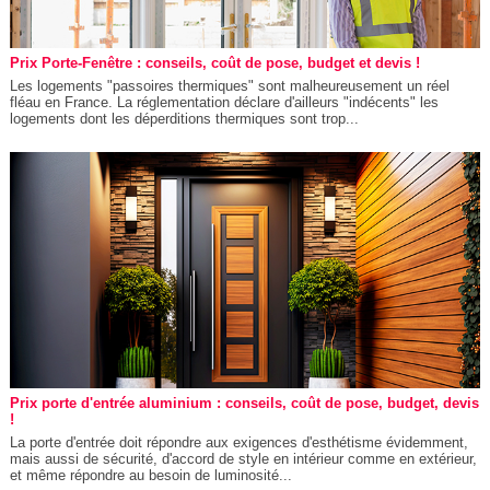
Prix Porte-Fenêtre : conseils, coût de pose, budget et devis !
Les logements "passoires thermiques" sont malheureusement un réel
fléau en France. La réglementation déclare d'ailleurs "indécents" les
logements dont les déperditions thermiques sont trop...
Prix porte d'entrée aluminium : conseils, coût de pose, budget, devis
!
La porte d'entrée doit répondre aux exigences d'esthétisme évidemment,
mais aussi de sécurité, d'accord de style en intérieur comme en extérieur,
et même répondre au besoin de luminosité...