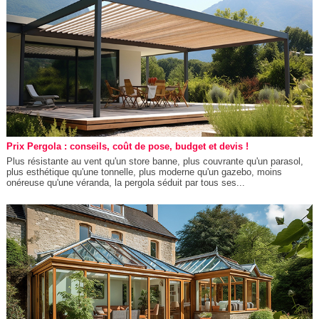
Prix Pergola : conseils, coût de pose, budget et devis !
Plus résistante au vent qu'un store banne, plus couvrante qu'un parasol,
plus esthétique qu'une tonnelle, plus moderne qu'un gazebo, moins
onéreuse qu'une véranda, la pergola séduit par tous ses...