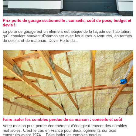
Prix porte de garage sectionnelle : conseils, coût de pose, budget et
devis !
La porte de garage est un élément esthétique de la façade de l'habitation,
qu'il convient souvent d'harmoniser avec les autres ouvertures, en termes
de coloris et de matériau. Devis Porte de...
Faire isoler les combles perdus de sa maison : conseils et coût
Votre maison peut perdre énormément d’énergie à travers des combles
mal isolés. C’est le cas en France pour deux logements sur trois
construits avant 1974… Faire isoler les combles perdus...