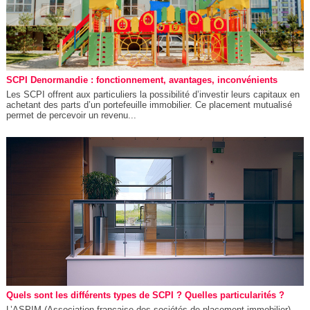
SCPI Denormandie : fonctionnement, avantages, inconvénients
Les SCPI offrent aux particuliers la possibilité d’investir leurs capitaux en
achetant des parts d’un portefeuille immobilier. Ce placement mutualisé
permet de percevoir un revenu...
Quels sont les différents types de SCPI ? Quelles particularités ?
L’ASPIM (Association française des sociétés de placement immobilier)