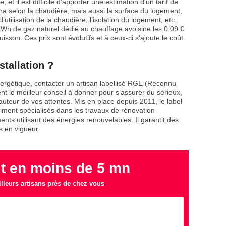
t il est difficile d’apporter une estimation d’un tarif de
a selon la chaudière, mais aussi la surface du logement,
utilisation de la chaudière, l’isolation du logement, etc.
kWh de gaz naturel dédié au chauffage avoisine les 0.09 €
isson. Ces prix sont évolutifs et à ceux-ci s’ajoute le coût
stallation ?
rgétique, contacter un artisan labellisé RGE (Reconnu
t le meilleur conseil à donner pour s’assurer du sérieux,
 hauteur de vos attentes. Mis en place depuis 2011, le label
ment spécialisés dans les travaux de rénovation
ents utilisant des énergies renouvelables. Il garantit des
s en vigueur.
it en moins de 5 mn
lleurs artisans près de chez vous