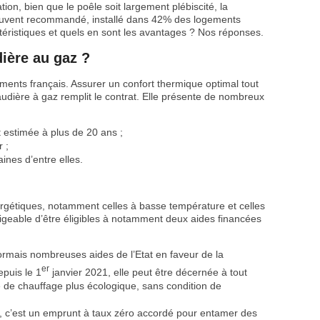
on, bien que le poêle soit largement plébiscité, la
souvent recommandé, installé dans 42% des logements
téristiques et quels en sont les avantages ? Nos réponses.
ière au gaz ?
ents français. Assurer un confort thermique optimal tout
udière à gaz remplit le contrat. Elle présente de nombreux
estimée à plus de 20 ans ;
 ;
taines d’entre elles.
gétiques, notamment celles à basse température et celles
ligeable d’être éligibles à notamment deux aides financées
ormais nombreuses aides de l’Etat en faveur de la
er
epuis le 1
janvier 2021, elle peut être décernée à tout
me de chauffage plus écologique, sans condition de
 c’est un emprunt à taux zéro accordé pour entamer des