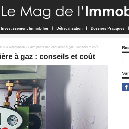
|
|
|
Investissement Immobilier
Défiscalisation
Dossiers Pratiques
aux & Rénovation
> Faire poser une chaudière à gaz : conseils et coût
Re
ère à gaz : conseils et coût
Sui