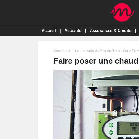
|
|
|
Accueil
Actualité
Assurances & Crédits
Vous êtes ici :
Les conseils du Mag de l'Immobilier
>
Trav
Faire poser une chaudi