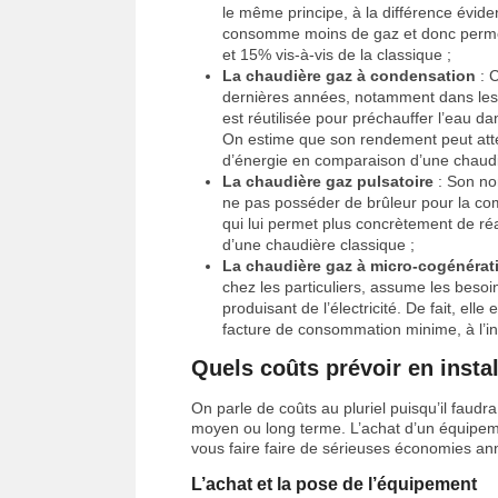
le même principe, à la différence évide
consomme moins de gaz et donc permet
et 15% vis-à-vis de la classique ;
La chaudière gaz à condensation
: C
dernières années, notamment dans les
est réutilisée pour préchauffer l’eau da
On estime que son rendement peut att
d’énergie en comparaison d’une chaudi
La chaudière gaz pulsatoire
: Son nom
ne pas posséder de brûleur pour la co
qui lui permet plus concrètement de r
d’une chaudière classique ;
La chaudière gaz à micro-cogénérat
chez les particuliers, assume les beso
produisant de l’électricité. De fait, el
facture de consommation minime, à l’in
Quels coûts prévoir en insta
On parle de coûts au pluriel puisqu’il faud
moyen ou long terme. L’achat d’un équipem
vous faire faire de sérieuses économies an
L’achat et la pose de l’équipement