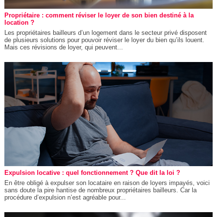
Propriétaire : comment réviser le loyer de son bien destiné à la
location ?
Les propriétaires bailleurs d’un logement dans le secteur privé disposent
de plusieurs solutions pour pouvoir réviser le loyer du bien qu’ils louent.
Mais ces révisions de loyer, qui peuvent...
Expulsion locative : quel fonctionnement ? Que dit la loi ?
En être obligé à expulser son locataire en raison de loyers impayés, voici
sans doute la pire hantise de nombreux propriétaires bailleurs. Car la
procédure d’expulsion n’est agréable pour...