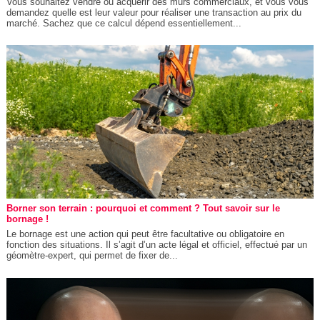
Vous souhaitez vendre ou acquérir des murs commerciaux, et vous vous
demandez quelle est leur valeur pour réaliser une transaction au prix du
marché. Sachez que ce calcul dépend essentiellement...
Borner son terrain : pourquoi et comment ? Tout savoir sur le
bornage !
Le bornage est une action qui peut être facultative ou obligatoire en
fonction des situations. Il s’agit d’un acte légal et officiel, effectué par un
géomètre-expert, qui permet de fixer de...