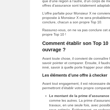
que d’une région à l’autre, d’un corps de méti
offres d’assurance sont totalement adaptab
L’offre parfaite pour Monsieur X ne conviendr
proposée à Monsieur X ne sera probablem
conclure, chacun a son propre Top 10.
Rassurez-vous, on ne va pas conclure cet art
propre Top 10 !
Comment établir son Top 10
ouvrage ?
Avant toute chose, il convient de connaître 
savoir pointer et comparer. Ensuite, il faud
inné, savoir à quelle porte frapper pour obte
Les éléments d’une offre à checker
Avant tout engagement, il est nécessaire de
permettront d’établir votre propre comparati
Le montant de la prime d’assurance
comme les autres. La prime d’assuran
travaux, en une seule fois, avec possib
sous-estimée. Evidemment, on recherche 