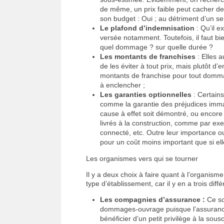
de même, un prix faible peut cacher de 
son budget : Oui ; au détriment d’un ser
Le plafond d’indemnisation
: Qu’il e
versée notamment. Toutefois, il faut bie
quel dommage ? sur quelle durée ?
Les montants de franchises
: Elles a
de les éviter à tout prix, mais plutôt d’
montants de franchise pour tout dommage
à enclencher ;
Les garanties optionnelles
: Certain
comme la garantie des préjudices imma
cause à effet soit démontré, ou encor
livrés à la construction, comme par ex
connecté, etc. Outre leur importance ou 
pour un coût moins important que si el
Les organismes vers qui se tourner
Il y a deux choix à faire quant à l’organis
type d’établissement, car il y en a trois d
Les compagnies d’assurance :
Ce so
dommages-ouvrage puisque l’assurance 
bénéficier d’un petit privilège à la sous