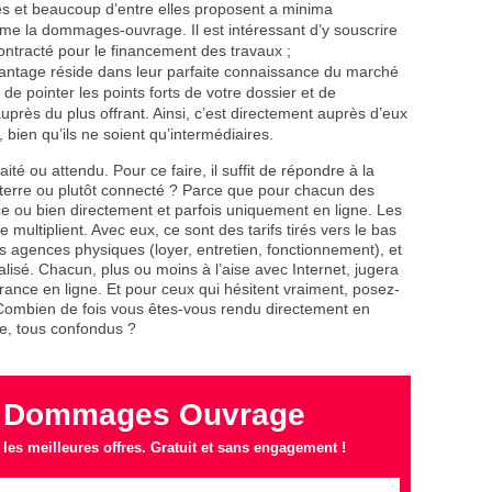
ées et beaucoup d’entre elles proposent a minima
ême la dommages-ouvrage. Il est intéressant d’y souscrire
ntracté pour le financement des travaux ;
antage réside dans leur parfaite connaissance du marché
 de pointer les points forts de votre dossier et de
uprès du plus offrant. Ainsi, c’est directement auprès d’eux
bien qu’ils ne soient qu’intermédiaires.
té ou attendu. Pour ce faire, il suffit de répondre à la
à terre ou plutôt connecté ? Parce que pour chacun des
ce ou bien directement et parfois uniquement en ligne. Les
multiplient. Avec eux, ce sont des tarifs tirés vers le bas
es agences physiques (loyer, entretien, fonctionnement), et
alisé. Chacun, plus ou moins à l’aise avec Internet, jugera
urance en ligne. Et pour ceux qui hésitent vraiment, posez-
Combien de fois vous êtes-vous rendu directement en
e, tous confondus ?
 Dommages Ouvrage
es meilleures offres. Gratuit et sans engagement !