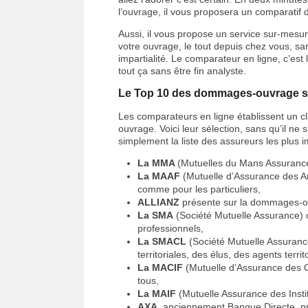
l’ouvrage, il vous proposera un comparatif d
Aussi, il vous propose un service sur-mesur
votre ouvrage, le tout depuis chez vous, sa
impartialité. Le comparateur en ligne, c’est
tout ça sans être fin analyste.
Le Top 10 des dommages-ouvrage se
Les comparateurs en ligne établissent un
ouvrage. Voici leur sélection, sans qu’il ne
simplement la liste des assureurs les plus 
La MMA
(Mutuelles du Mans Assurances
La MAAF
(Mutuelle d’Assurance des A
comme pour les particuliers,
ALLIANZ
présente sur la dommages-ou
La SMA
(Société Mutuelle Assurance) o
professionnels,
La SMACL
(Société Mutuelle Assurance 
territoriales, des élus, des agents terri
La MACIF
(Mutuelle d’Assurance des C
tous,
La MAIF
(Mutuelle Assurance des Insti
AXA
, anciennement Banque Directe, pr