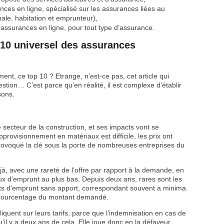
nces en ligne, spécialisé sur les assurances liées au
e, habitation et emprunteur),
’assurances en ligne, pour tout type d’assurance.
p 10 universel des assurances
ment, ce top 10 ? Etrange, n’est-ce pas, cet article qui
tion… C’est parce qu’en réalité, il est complexe d’établir
sons.
secteur de la construction, et ses impacts vont se
pprovisionnement en matériaux est difficile, les prix ont
ovoqué la clé sous la porte de nombreuses entreprises du
jà, avec une rareté de l’offre par rapport à la demande, en
ux d’emprunt au plus bas. Depuis deux ans, rares sont les
its d’emprunt sans apport, correspondant souvent a minima
n pourcentage du montant demandé.
liquent sur leurs tarifs, parce que l’indemnisation en cas de
 y a deux ans de cela. Elle joue donc en la défaveur