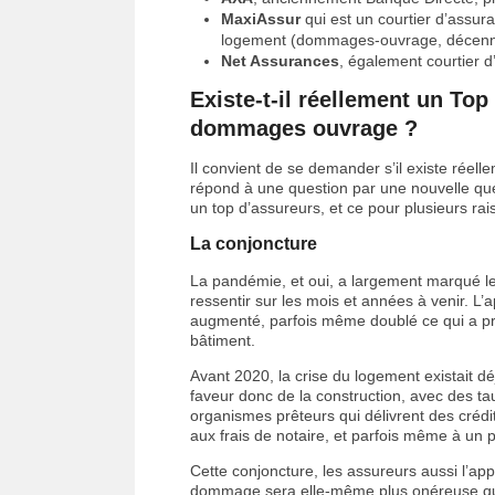
MaxiAssur
qui est un courtier d’assura
logement (dommages-ouvrage, décennal
Net Assurances
, également courtier d
Existe-t-il réellement un To
dommages ouvrage ?
Il convient de se demander s’il existe réelle
répond à une question par une nouvelle ques
un top d’assureurs, et ce pour plusieurs rai
La conjoncture
La pandémie, et oui, a largement marqué le 
ressentir sur les mois et années à venir. L’a
augmenté, parfois même doublé ce qui a pr
bâtiment.
Avant 2020, la crise du logement existait dé
faveur donc de la construction, avec des ta
organismes prêteurs qui délivrent des créd
aux frais de notaire, et parfois même à u
Cette conjoncture, les assureurs aussi l’app
dommage sera elle-même plus onéreuse qu’il