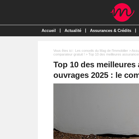
|
|
|
Accueil
Actualité
Assurances & Crédits
Vous êtes ici :
Les conseils du Mag de l'Immobilier
>
Assu
comparateur gratuit !
> Top 10 des meilleures assurance
Top 10 des meilleure
ouvrages 2025 : le com