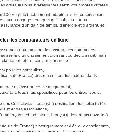
es offres les plus intéressantes selon vos propres critères.
e 100 % gratuit, totalement adapté à votre besoin selon
ns aucun engagement quel qu’il soit, et en toute
 l’assurance d’un gain de temps, d’énergie et d’argent, et
lon les comparateurs en ligne
 classement automatique des assurances dommages-
 s’agisse là d’un classement croissant ou décroissant, mais
implantés et référencés sur le marché :
) pour les particuliers,
rtisans de France) désormais pour les indépendants
vrage et l’assurance-vie uniquement,
uverte à tous mais spécialisée pour les entreprises et
des Collectivités Locales) à destination des collectivités
toriaux et des associations,
ommerçants et Industriels Français) désormais ouverte à
tuteurs de France) historiquement dédiée aux enseignants,
opose des services bancaires et d’assurance,