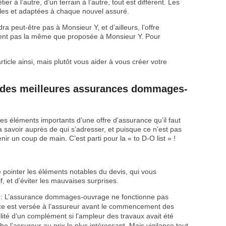
er à l’autre, d’un terrain à l’autre, tout est différent. Les
les et adaptées à chaque nouvel assuré.
a peut-être pas à Monsieur Y, et d’ailleurs, l’offre
ent pas la même que proposée à Monsieur Y. Pour
icle ainsi, mais plutôt vous aider à vous créer votre
 des meilleures assurances dommages-
les éléments importants d’une offre d’assurance qu’il faut
ra savoir auprès de qui s’adresser, et puisque ce n’est pas
nir un coup de main. C’est parti pour la « to D-O list » !
 pointer les éléments notables du devis, qui vous
f, et d’éviter les mauvaises surprises.
: L’assurance dommages-ouvrage ne fonctionne pas
ce est versée à l’assureur avant le commencement des
ilité d’un complément si l’ampleur des travaux avait été
l’assureur au prix le plus intéressant. Mais vigilance tout