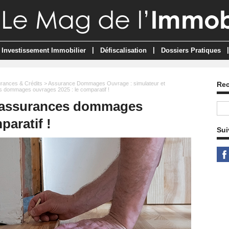
|
|
|
Investissement Immobilier
Défiscalisation
Dossiers Pratiques
rances & Crédits
>
Assurance Dommages Ouvrage : simulateur et
Re
s dommages ouvrages 2025 : le comparatif !
s assurances dommages
paratif !
Sui