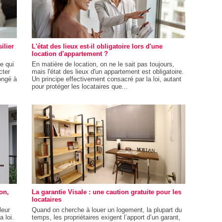
ilier
L'état des lieux est-il obligatoire lors d'une
location d'appartement ?
re qui
En matière de location, on ne le sait pas toujours,
cter
mais l'état des lieux d'un appartement est obligatoire.
ongé à
Un principe effectivement consacré par la loi, autant
pour protéger les locataires que...
on,
La garantie Visale : une caution gratuite pour les
locataires
leur
Quand on cherche à louer un logement, la plupart du
 loi.
temps, les propriétaires exigent l’apport d’un garant,