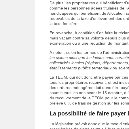
De plus, les propriétaires qui bénéficient 
comme les personnes âgées titulaires de l’A
handicapées qui bénéficient de Allocation 
redevables de la taxe d'enlèvement des ord
la taxe foncière.
En revanche, à condition d'en faire la récla
mais vacant contre sa volonté depuis plus 
exonération ou à une réduction du montant
À noter : selon les termes de l'administration
les usines ainsi que les locaux sans caractèr
collectivités locales (régions, départeme
établissements publics territoriaux ou scient
La TEOM, qui doit donc être payée par ces pr
tous les propriétaires reçoivent, et est inc
des ordures ménagères doit donc être payée
soumis tous les ans avant le 15 octobre, à l
du recouvrement de la TEOM pour le compte d
prélève 8 % de frais de gestion sur les so
La possibilité de faire payer
La législation prévoit donc que la taxe d'e
propriétaires de biens soumis à la taxe fonc