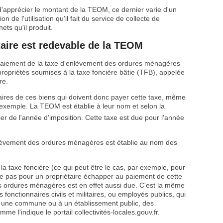
'apprécier le montant de la TEOM, ce dernier varie d'un
n de l'utilisation qu'il fait du service de collecte de
ts qu'il produit.
taire est redevable de la TEOM
e paiement de la taxe d'enlèvement des ordures ménagères
propriétés soumises à la taxe foncière bâtie (TFB), appelée
re.
taires de ces biens qui doivent donc payer cette taxe, même
r exemple. La TEOM est établie à leur nom et selon la
er de l'année d'imposition. Cette taxe est due pour l'année
enlèvement des ordures ménagères est établie au nom des
la taxe foncière (ce qui peut être le cas, par exemple, pour
fie pas pour un propriétaire échapper au paiement de cette
s ordures ménagères est en effet aussi due. C'est la même
onctionnaires civils et militaires, ou employés publics, qui
 à une commune ou à un établissement public, des
e l'indique le portail collectivités-locales.gouv.fr.