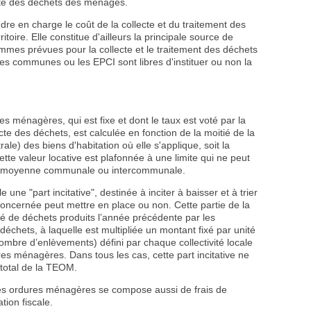
cte des déchets des ménages.
re en charge le coût de la collecte et du traitement des
toire. Elle constitue d'ailleurs la principale source de
mmes prévues pour la collecte et le traitement des déchets
Les communes ou les EPCI sont libres d'instituer ou non la
s ménagères, qui est fixe et dont le taux est voté par la
cte des déchets, est calculée en fonction de la moitié de la
ale) des biens d'habitation où elle s'applique, soit la
tte valeur locative est plafonnée à une limite qui ne peut
tive moyenne communale ou intercommunale.
e une "part incitative", destinée à inciter à baisser et à trier
 concernée peut mettre en place ou non. Cette partie de la
té de déchets produits l’année précédente par les
échets, à laquelle est multipliée un montant fixé par unité
mbre d’enlèvements) défini par chaque collectivité locale
es ménagères. Dans tous les cas, cette part incitative ne
total de la TEOM.
des ordures ménagères se compose aussi de frais de
tion fiscale.