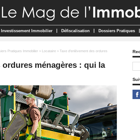
|
|
|
Investissement Immobilier
Défiscalisation
Dossiers Pratiques
iers Pratiques Immobilier
>
Locataire
> Taxe d'enlèvement des ordures
Re
 ordures ménagères : qui la
Sui