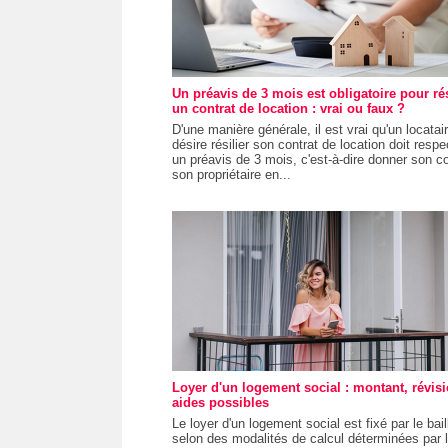
Un préavis de 3 mois est obligatoire pour rés
un contrat de location : vrai ou faux ?
D'une manière générale, il est vrai qu'un locatai
désire résilier son contrat de location doit respe
un préavis de 3 mois, c'est-à-dire donner son c
son propriétaire en...
Loyer d'un logement social : montant, révisi
aides possibles
Le loyer d'un logement social est fixé par le bail
selon des modalités de calcul déterminées par la