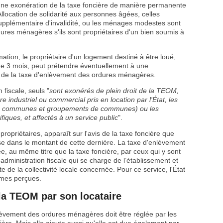
d'une exonération de la taxe foncière de manière permanente
llocation de solidarité aux personnes âgées, celles
supplémentaire d'invalidité, ou les ménages modestes sont
ures ménagères s'ils sont propriétaires d'un bien soumis à
mation, le propriétaire d'un logement destiné à être loué,
de 3 mois, peut prétendre éventuellement à une
 de la taxe d'enlèvement des ordures ménagères.
 fiscale, seuls "
sont exonérés de plein droit de la TEOM,
e industriel ou commercial pris en location par l'État, les
nts, communes et groupements de communes) ou les
ifiques, et affectés à un service public
".
opriétaires, apparaît sur l'avis de la taxe foncière que
luse dans le montant de cette dernière. La taxe d'enlèvement
, au même titre que la taxe foncière, par ceux qui y sont
'administration fiscale qui se charge de l’établissement et
e la collectivité locale concernée. Pour ce service, l'État
mmes perçues.
 la TEOM par son locataire
nlèvement des ordures ménagères doit être réglée par les
ière. Mais elle ajoute aussi qu'elle est due également par