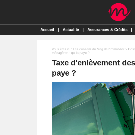
|
|
|
Accueil
Actualité
Assurances & Crédits
Vous êtes ici :
Les conseils du Mag de l'Immobilier
>
Doss
ménagères : qui la paye ?
Taxe d'enlèvement des
paye ?