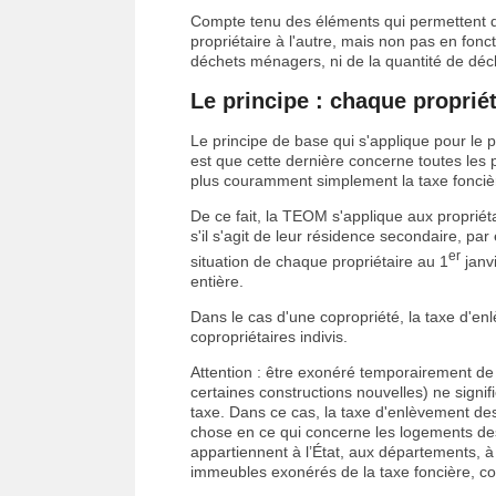
Compte tenu des éléments qui permettent d
propriétaire à l'autre, mais non pas en fonctio
déchets ménagers, ni de la quantité de déche
Le principe : chaque proprié
Le principe de base qui s'applique pour l
est que cette dernière concerne toutes les 
plus couramment simplement la taxe fonciè
De ce fait, la TEOM s'applique aux proprié
s'il s'agit de leur résidence secondaire, pa
er
situation de chaque propriétaire au 1
janvi
entière.
Dans le cas d'une copropriété, la taxe d'
copropriétaires indivis.
Attention : être exonéré temporairement de 
certaines constructions nouvelles) ne signi
taxe. Dans ce cas, la taxe d'enlèvement de
chose en ce qui concerne les logements des f
appartiennent à l’État, aux départements,
immeubles exonérés de la taxe foncière, comm