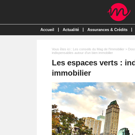
|
|
|
Accueil
Actualité
Assurances & Crédits
Vous êtes ici :
Les conseils du Mag de l'Immobilier
>
Doss
indispensables autour d'un bien immobilier
Les espaces verts : in
immobilier