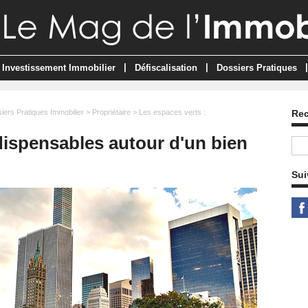
|
|
|
Investissement Immobilier
Défiscalisation
Dossiers Pratiques
iers Pratiques Immobilier
>
Propriétaire
> Les espaces verts :
Re
dispensables autour d'un bien
Sui