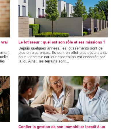
 vrai
Le lotisseur : quel est son rôle et ses missions ?
Depuis quelques années, les lotissements sont de
gement
plus en plus prisés. Ils sont en effet plus sécurisants
uelle.
pour l’acheteur car leur conception est encadrée par
des
la loi. Ainsi, les terrains sont...
Confier la gestion de son immobilier locatif à un