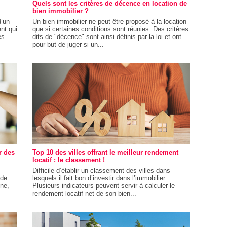
Quels sont les critères de décence en location de
bien immobilier ?
d’un
Un bien immobilier ne peut être proposé à la location
nt qui
que si certaines conditions sont réunies. Des critères
es
dits de "décence" sont ainsi définis par la loi et ont
pour but de juger si un...
r des
Top 10 des villes offrant le meilleur rendement
locatif : le classement !
Difficile d’établir un classement des villes dans
 de
lesquels il fait bon d’investir dans l’immobilier.
ine,
Plusieurs indicateurs peuvent servir à calculer le
rendement locatif net de son bien...