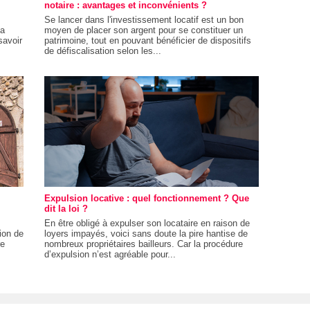
notaire : avantages et inconvénients ?
Se lancer dans l'investissement locatif est un bon
ma
moyen de placer son argent pour se constituer un
savoir
patrimoine, tout en pouvant bénéficier de dispositifs
de défiscalisation selon les...
Expulsion locative : quel fonctionnement ? Que
dit la loi ?
En être obligé à expulser son locataire en raison de
ion de
loyers impayés, voici sans doute la pire hantise de
re
nombreux propriétaires bailleurs. Car la procédure
d’expulsion n’est agréable pour...