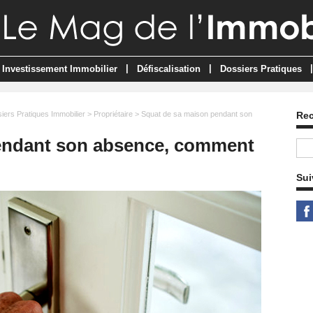
|
|
|
Investissement Immobilier
Défiscalisation
Dossiers Pratiques
iers Pratiques Immobilier
>
Propriétaire
> Squat de sa maison pendant son
Re
endant son absence, comment
Sui