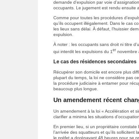
demande d’expulsion par voie d’assignation
occupants. Le jugement est rendu ensuite au
Comme pour toutes les procédures d’expulsi
qu’ils occupent illégalement. Dans le cas co
les lieux sans délai. À défaut, l’huissier d
expulsion.
À noter : les occupants sans droit ni titre 
er
qui interdit les expulsions du 1
novembre a
Le cas des résidences secondaires
Récupérer son domicile est encore plus diffic
plupart du temps, la loi ne considère pas 
la procédure judiciaire à entamer pour récup
beaucoup plus longue.
Un amendement récent chang
Un amendement à la loi « Accélération et si
clarifier a minima les situations d’occupatio
En premier lieu, si un propriétaire constat
l’arrivée des squatteurs et qu’ils solliciten
le préfet a dorénavant 48 heures pour se p