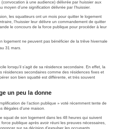
 (convocation à une audience) délivrée par huissier aux
 moyen d’une signification délivrée par l’huissier.
on, les squatteurs ont un mois pour quitter le logement
ntraire, l’huissier leur délivre un commandement de quitter
emande le concours de la force publique pour procéder à leur
d’un logement ne peuvent pas bénéficier de la trêve hivernale
u 31 mars.
ile lorsqu’il s’agit de sa résidence secondaire. En effet, la
ces résidences secondaires comme des résidences fixes et
érer son bien squatté est différente, et très souvent
e un peu la donne
mplification de l’action publique » voté récemment tente de
ns illégales d’une maison.
e le squat de son logement dans les 48 heures qui suivent
t la force publique après avoir réuni les preuves nécessaires,
rononcer sur sa décision d’expulser les occupants