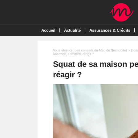
|
|
|
Accueil
Actualité
Assurances & Crédits
Vous êtes ici :
Les conseils du Mag de l'Immobilier
>
Doss
absence, comment réagir ?
Squat de sa maison p
réagir ?