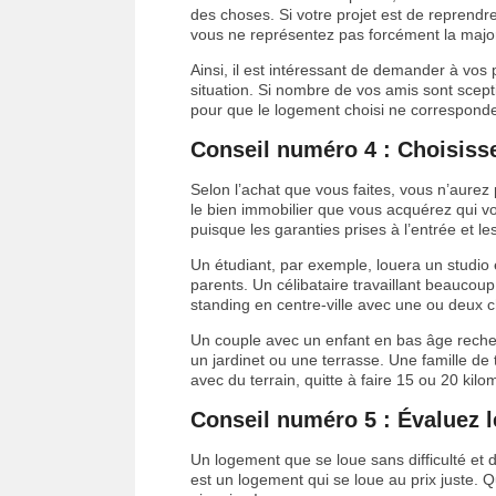
des choses. Si votre projet est de reprend
vous ne représentez pas forcément la major
Ainsi, il est intéressant de demander à vos p
situation. Si nombre de vos amis sont scepti
pour que le logement choisi ne corresponde 
Conseil numéro 4 : Choisissez
Selon l’achat que vous faites, vous n’aurez
le bien immobilier que vous acquérez qui vou
puisque les garanties prises à l’entrée et l
Un étudiant, par exemple, louera un studio
parents. Un célibataire travaillant beauco
standing en centre-ville avec une ou deux 
Un couple avec un enfant en bas âge recher
un jardinet ou une terrasse. Une famille de 
avec du terrain, quitte à faire 15 ou 20 kilom
Conseil numéro 5 : Évaluez le
Un logement que se loue sans difficulté et d
est un logement qui se loue au prix juste. Qu