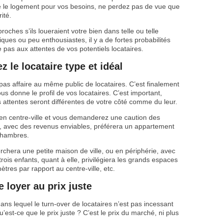
re le logement pour vos besoins, ne perdez pas de vue que
ité.
roches s’ils loueraient votre bien dans telle ou telle
ques ou peu enthousiastes, il y a de fortes probabilités
pas aux attentes de vos potentiels locataires.
 le locataire type et idéal
 pas affaire au même public de locataires. C’est finalement
s donne le profil de vos locataires. C’est important,
es attentes seront différentes de votre côté comme du leur.
 en centre-ville et vous demanderez une caution des
up, avec des revenus enviables, préférera un appartement
chambres.
chera une petite maison de ville, ou en périphérie, avec
trois enfants, quant à elle, privilégiera les grands espaces
ètres par rapport au centre-ville, etc.
 loyer au prix juste
ans lequel le turn-over de locataires n’est pas incessant
’est-ce que le prix juste ? C’est le prix du marché, ni plus