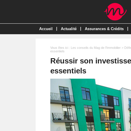
|
|
|
Accueil
Actualité
Assurances & Crédits
Vous êtes ici :
Les conseils du Mag de l'Immobilier
>
Défi
essentiels
Réussir son investisse
essentiels