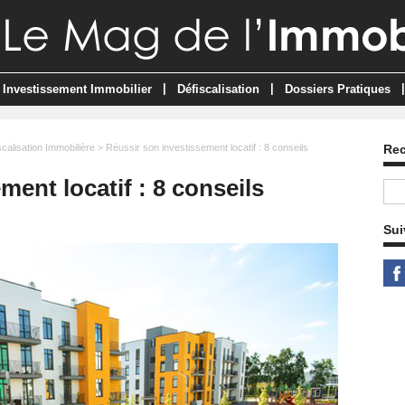
|
|
|
Investissement Immobilier
Défiscalisation
Dossiers Pratiques
scalisation Immobilière
> Réussir son investissement locatif : 8 conseils
Re
ment locatif : 8 conseils
Sui