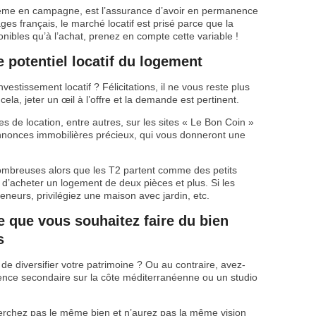
me en campagne, est l’assurance d’avoir en permanence
ges français, le marché locatif est prisé parce que la
nibles qu’à l’achat, prenez en compte cette variable !
e potentiel locatif du logement
vestissement locatif ? Félicitations, il ne vous reste plus
cela, jeter un œil à l’offre et la demande est pertinent.
 de location, entre autres, sur les sites « Le Bon Coin »
nnonces immobilières précieux, qui vous donneront une
 nombreuses alors que les T2 partent comme des petits
le d’acheter un logement de deux pièces et plus. Si les
neurs, privilégiez une maison avec jardin, etc.
 que vous souhaitez faire du bien
s
 de diversifier votre patrimoine ? Ou au contraire, avez-
ence secondaire sur la côte méditerranéenne ou un studio
herchez pas le même bien et n’aurez pas la même vision