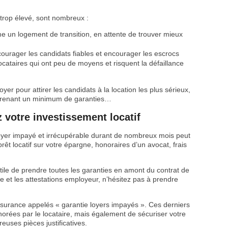
 trop élevé, sont nombreux :
me un logement de transition, en attente de trouver mieux
ourager les candidats fiables et encourager les escrocs
locataires qui ont peu de moyens et risquent la défaillance
er pour attirer les candidats à la location les plus sérieux,
 prenant un minimum de garanties…
 votre investissement locatif
 loyer impayé et irrécupérable durant de nombreux mois peut
prêt locatif sur votre épargne, honoraires d’un avocat, frais
utile de prendre toutes les garanties en amont du contrat de
re et les attestations employeur, n’hésitez pas à prendre
assurance appelés « garantie loyers impayés ». Ces derniers
rées par le locataire, mais également de sécuriser votre
uses pièces justificatives.