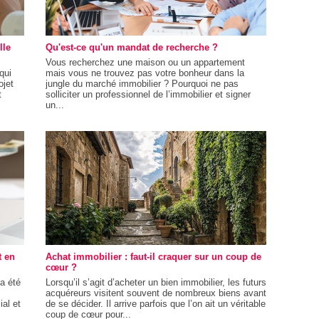
lle
Qu'est-ce qu'un mandat de recherche ?
Vous recherchez une maison ou un appartement
qui
mais vous ne trouvez pas votre bonheur dans la
ojet
jungle du marché immobilier ? Pourquoi ne pas
t
solliciter un professionnel de l’immobilier et signer
un...
t en
Achat immobilier : faut-il craquer sur un coup de
cœur ?
a été
Lorsqu’il s’agit d’acheter un bien immobilier, les futurs
acquéreurs visitent souvent de nombreux biens avant
al et
de se décider. Il arrive parfois que l’on ait un véritable
coup de cœur pour...