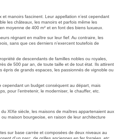
ux et manoirs fascinent. Leur appellation n’est cependant
able les châteaux, les manoirs et parfois même les
 en moyenne de 400 m² et en font des biens luxueux.
urs régnant en maître sur leur fief. Au contraire, les
ois, sans que ces derniers n’exercent toutefois de
propriété de descendants de familles nobles ou royales,
s de 500 par an, de toute taille et de tout état. Ils attirent
stes épris de grands espaces, les passionnés de vignoble ou
te cependant un budget conséquent au départ, mais
 pour l’entretenir, le moderniser, le chauffer, etc.
 du XIXe siècle, les maisons de maîtres appartenaient aux
 ou maison bourgeoise, en raison de leur architecture
uites sur base carrée et composées de deux niveaux au
osent d’un parc, de grilles anciennes en fer forgées, etc.