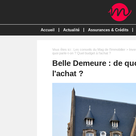
|
|
|
Accueil
Actualité
Assurances & Crédits
Vous êtes ici :
Les conseils du Mag de l'Immobilier
>
Inve
quoi parle-t-on ? Quel budget à l'achat ?
Belle Demeure : de quo
l'achat ?