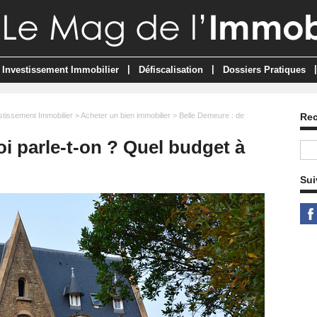
|
|
|
Investissement Immobilier
Défiscalisation
Dossiers Pratiques
stissement Immobilier
>
Acheter un bien immobilier
> Belle Demeure : de
Re
i parle-t-on ? Quel budget à
Sui