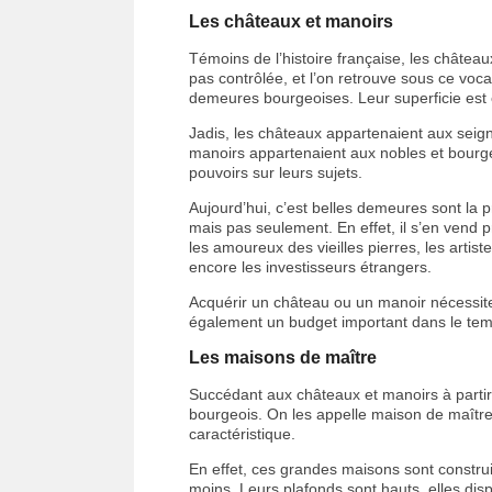
Les châteaux et manoirs
Témoins de l’histoire française, les châtea
pas contrôlée, et l’on retrouve sous ce voc
demeures bourgeoises. Leur superficie est
Jadis, les châteaux appartenaient aux seigne
manoirs appartenaient aux nobles et bourge
pouvoirs sur leurs sujets.
Aujourd’hui, c’est belles demeures sont la 
mais pas seulement. En effet, il s’en vend prè
les amoureux des vieilles pierres, les arti
encore les investisseurs étrangers.
Acquérir un château ou un manoir nécessi
également un budget important dans le temps,
Les maisons de maître
Succédant aux châteaux et manoirs à partir
bourgeois. On les appelle maison de maître
caractéristique.
En effet, ces grandes maisons sont constr
moins. Leurs plafonds sont hauts, elles disp