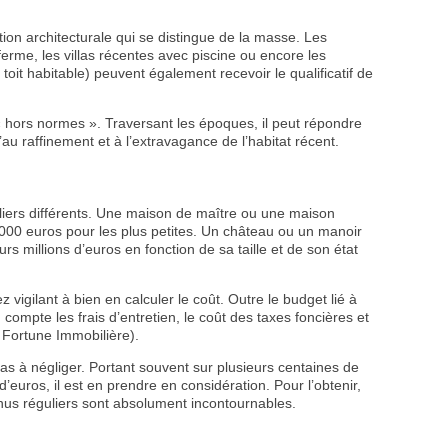
ion architecturale qui se distingue de la masse. Les
rme, les villas récentes avec piscine ou encore les
it habitable) peuvent également recevoir le qualificatif de
 « hors normes ». Traversant les époques, il peut répondre
au raffinement et à l’extravagance de l’habitat récent.
iliers différents. Une maison de maître ou une maison
0 000 euros pour les plus petites. Un château ou un manoir
s millions d’euros en fonction de sa taille et de son état
z vigilant à bien en calculer le coût. Outre le budget lié à
n compte les frais d’entretien, le coût des taxes foncières et
a Fortune Immobilière).
as à négliger. Portant souvent sur plusieurs centaines de
 d’euros, il est en prendre en considération. Pour l’obtenir,
nus réguliers sont absolument incontournables.