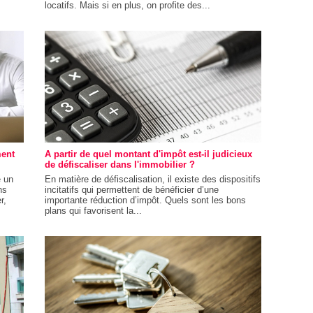
locatifs. Mais si en plus, on profite des...
ment
A partir de quel montant d'impôt est-il judicieux
de défiscaliser dans l'immobilier ?
e un
En matière de défiscalisation, il existe des dispositifs
ns
incitatifs qui permettent de bénéficier d’une
r,
importante réduction d’impôt. Quels sont les bons
plans qui favorisent la...