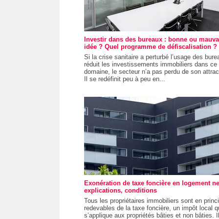
Investir dans des bureaux : bonne ou mauva
idée ? Quel programme de défiscalisation ?
Si la crise sanitaire a perturbé l’usage des bure
réduit les investissements immobiliers dans ce
domaine, le secteur n’a pas perdu de son attract
Il se redéfinit peu à peu en...
Exonération de taxe foncière en logement ne
explications, conditions
Tous les propriétaires immobiliers sont en princ
redevables de la taxe foncière, un impôt local q
s’applique aux propriétés bâties et non bâties. I