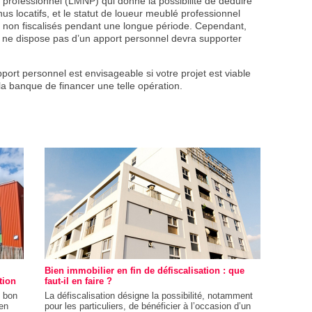
 professionnel (LMNP) qui donne la possibilité de déduire
s locatifs, et le statut de loueur meublé professionnel
 non fiscalisés pendant une longue période. Cependant,
ui ne dispose pas d’un apport personnel devra supporter
pport personnel est envisageable si votre projet est viable
e la banque de financer une telle opération.
Bien immobilier en fin de défiscalisation : que
tion
faut-il en faire ?
n bon
La défiscalisation désigne la possibilité, notamment
en
pour les particuliers, de bénéficier à l’occasion d’un