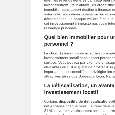
effet, les revenus générés par cette opérat
investissement. Pour autant, les organisme
immobilier sans apport destiné à financer u
votre côté, vous devrez constituer un dossi
détermination. La banque veillera à ce que 
cet investissement n’impacte pas votre futu
résidence principale.
Quel bien immobilier pour un
personnel ?
Le choix du bien immobilier et de son empl
investissement locatif sans apport personnel,
surface. Vous pouvez par exemple envisager
étudiantes ou EHPAD) afin de profiter d’un
important. Il est conseillé de privilégier le
attractives telles que Bordeaux, Lyon, Nant
La défiscalisation, un avant
investissement locatif
Certains
dispositifs de défiscalisation
off
net encaissé chaque mois. Le Pinel dans le 
21 % de votre investissement selon la durée