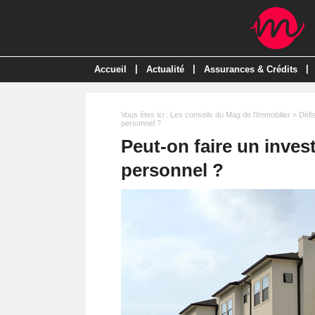
|
|
|
Accueil
Actualité
Assurances & Crédits
Vous êtes ici :
Les conseils du Mag de l'Immobilier
>
Défi
personnel ?
Peut-on faire un inves
personnel ?