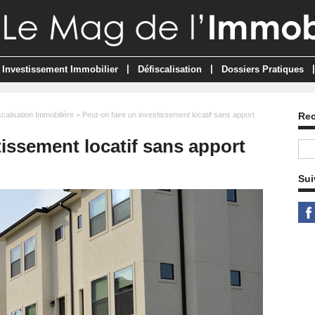
|
|
|
Investissement Immobilier
Défiscalisation
Dossiers Pratiques
scalisation Immobilière
> Peut-on faire un investissement locatif sans apport
Re
tissement locatif sans apport
Sui