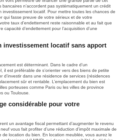
ion vont permettre de financer une grande partie de cet
s bancaires n’accordent pas systématiquement un crédit
n investissement locatif. Pour mettre toutes les chances de
er qui fasse preuve de votre sérieux et de votre
votre taux d’endettement reste raisonnable et au fait que
re capacité d’endettement pour l’acquisition d’une
 investissement locatif sans apport
acement est déterminant. Dans le cadre d’un
 il est préférable de s’orienter vers des biens de petite
 d’investir dans une résidence de services (résidences
 placement sûr et rentable. L’emplacement du bien est
s villes porteuses comme Paris ou les villes de province
es ou Toulouse.
age considérable pour votre
rent un avantage fiscal permettant d’augmenter le revenu
neuf vous fait profiter d’une réduction d’impôt maximale de
 de location du bien. En location meublée, vous aurez le