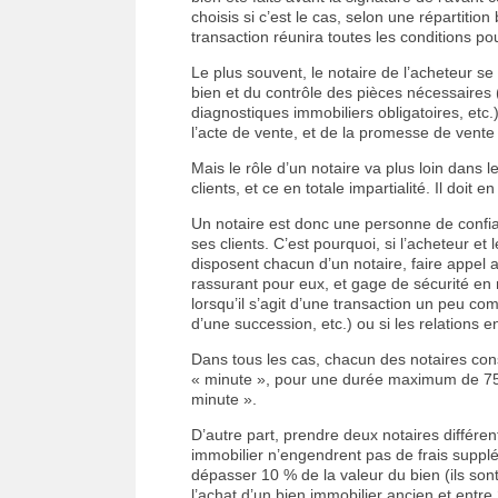
choisis si c’est le cas, selon une répartition
transaction réunira toutes les conditions po
Le plus souvent, le notaire de l’acheteur s
bien et du contrôle des pièces nécessaires 
diagnostiques immobiliers obligatoires, etc.)
l’acte de vente, et de la promesse de vente s’
Mais le rôle d’un notaire va plus loin dans l
clients, et ce en totale impartialité. Il doit e
Un notaire est donc une personne de confia
ses clients. C’est pourquoi, si l’acheteur et
disposent chacun d’un notaire, faire appel au
rassurant pour eux, et gage de sécurité en 
lorsqu’il s’agit d’une transaction un peu co
d’une succession, etc.) ou si les relations 
Dans tous les cas, chacun des notaires cons
« minute », pour une durée maximum de 75 
minute ».
D’autre part, prendre deux notaires différe
immobilier n’engendrent pas de frais supplé
dépasser 10 % de la valeur du bien (ils son
l’achat d’un bien immobilier ancien et entre