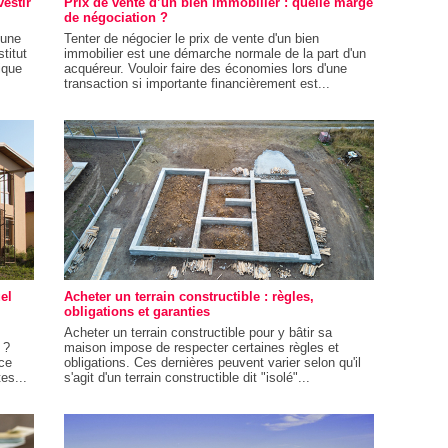
vestir
Prix de vente d’un bien immobilier : quelle marge
de négociation ?
'une
Tenter de négocier le prix de vente d'un bien
titut
immobilier est une démarche normale de la part d'un
ique
acquéreur. Vouloir faire des économies lors d'une
transaction si importante financièrement est...
el
Acheter un terrain constructible : règles,
obligations et garanties
Acheter un terrain constructible pour y bâtir sa
 ?
maison impose de respecter certaines règles et
ce
obligations. Ces dernières peuvent varier selon qu'il
es...
s'agit d'un terrain constructible dit "isolé"...