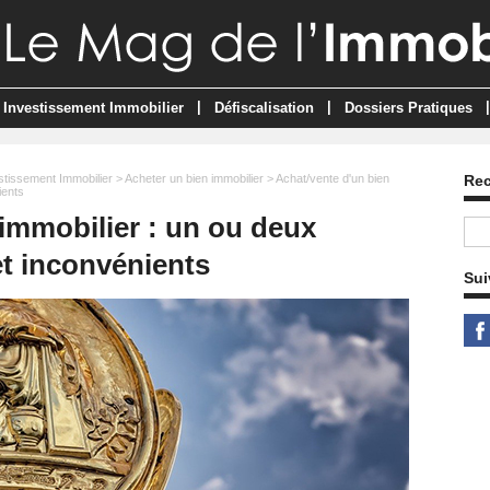
|
|
|
Investissement Immobilier
Défiscalisation
Dossiers Pratiques
stissement Immobilier
>
Acheter un bien immobilier
> Achat/vente d'un bien
Re
ients
 immobilier : un ou deux
et inconvénients
Sui