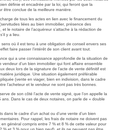
 bien définie et encadrée par la loi, qui feront que la
ur être conclue de la meilleure manière.
e charge de tous les actes en lien avec le financement du
(servitudes liées au bien immobilier, présence des
, et le notaire de l’acquéreur s’attache à la rédaction de
il y a lieu.
e sens où il est tenu à une obligation de conseil envers ses
n effet faire passer l'intérêt de son client avant tout.
nce qui a une connaissance approfondie de la situation de
 le vendeur d’un bien immobilier qui font affaire ensemble
x deux lors de la signature de l’acte de vente définitif est
matière juridique. Une situation également préférable
mpliquée (vente en viager, bien en indivision, dans le cadre
entre l’acheteur et le vendeur ne sont pas très bonnes.
erve de son côté l’acte de vente signé, que l’on appelle la
ans. Dans le cas de deux notaires, on parle de « double
nts dans le cadre d’un achat ou d’une vente d’un bien
mentaires. Pour rappel, les frais de notaire ne doivent pas
t en général compris entre 7 % et 8 % de cette valeur pour
 2 % et 3 % pour un bien neuf), et ils ne peuvent pas être