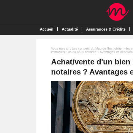
|
|
|
Accueil
Actualité
Assurances & Crédits
Vous êtes ici :
Les conseils du Mag de l'Immobilier
>
Inve
immobilier : un ou deux notaires ? Avantages et inconvén
Achat/vente d'un bien
notaires ? Avantages 