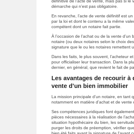
définitive de l’acte de vente, mais pas si 
démarche qui n’est pas obligatoire.
En revanche, l’acte de vente définitif est u
par la loi et dont le contenu a la même valeu
compétent dont un notaire fait partie.
À l’occasion de l’achat ou de la vente d’un 
notaire (ou deux notaires selon le choix des 
signature que le ou les notaires remettent u
Dans les faits, le plus souvent, l’acheteur e
pour officialiser leur transaction. Dans la pl
dernier, en général, que revient le fait de pa
Les avantages de recourir à d
vente d’un bien immobilier
La mission principale d’un notaire, en tant qu
notamment en matière d’achat et de vente de
Ses compétences juridiques font également qu
pièces nécessaires à la réalisation de l’achat
situation hypothécaire du bien, les servitud
purger les droits de préemption, vérifier que
bien été faits avant la signature de l'avant 