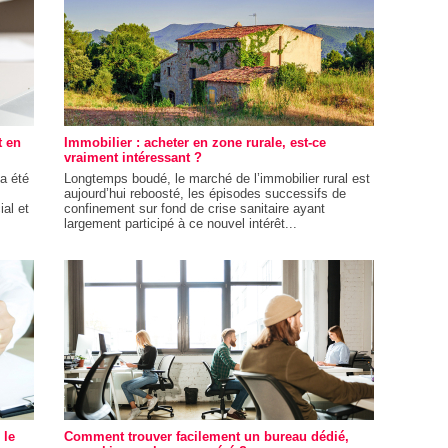
t en
Immobilier : acheter en zone rurale, est-ce
vraiment intéressant ?
a été
Longtemps boudé, le marché de l’immobilier rural est
aujourd’hui reboosté, les épisodes successifs de
al et
confinement sur fond de crise sanitaire ayant
largement participé à ce nouvel intérêt...
 le
Comment trouver facilement un bureau dédié,