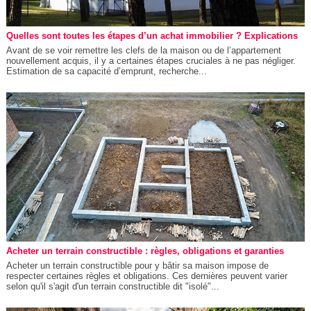
Quelles sont toutes les étapes d’un achat immobilier ? Explications
Avant de se voir remettre les clefs de la maison ou de l’appartement
nouvellement acquis, il y a certaines étapes cruciales à ne pas négliger.
Estimation de sa capacité d’emprunt, recherche...
Acheter un terrain constructible : règles, obligations et garanties
Acheter un terrain constructible pour y bâtir sa maison impose de
respecter certaines règles et obligations. Ces dernières peuvent varier
selon qu'il s'agit d'un terrain constructible dit "isolé"...