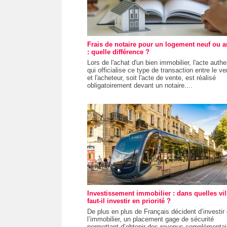
Frais de notaire pour un logement neuf ou a
: quelle différence ?
Lors de l'achat d'un bien immobilier, l'acte auth
qui officialise ce type de transaction entre le v
et l'acheteur, soit l'acte de vente, est réalisé
obligatoirement devant un notaire....
Investissement immobilier : dans quelles vil
faut-il investir en priorité ?
De plus en plus de Français décident d’investir
l’immobilier, un placement gage de sécurité
permettant d’obtenir des revenus complémentai