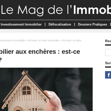
|
|
|
Investissement Immobilier
Défiscalisation
Dossiers Pratiques
stissement Immobilier
>
Acheter un bien immobilier
> Acheter un bien
Re
lier aux enchères : est-ce
?
Sui