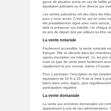
genre de situation arrive en cas de faillite 
liquidation judiciaire ou d’un divorce par ex
Les ventes judiciaires ont lieu dans les trib
pour y avoir accès. C’est lui, qui en votre
été préalablement signé avec votre avocat, 
delà et préserver vos intérêts. Un chèque
du prix de départ doit par ailleurs lui être r
La vente notariale
Facilement accessible, la vente notariale est
français. Elle se déroule dans les chambre
(après inscription via Internet). Ici, les pr
mais ce type de vente étant facilement acces
rapidement le prix normal, même s’il existe
Pour y participer, l’inscription se fait si
équivalent de 10 % à 20 % de la mise à prix
biens dans votre région, peut régulièrement
participation régulière.
La vente domaniale
La vente aux enchères domaniales est contrô
appartenant à une de ses administrations. Il