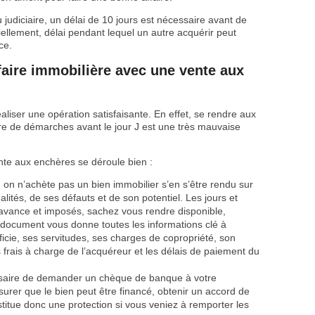
 judiciaire, un délai de 10 jours est nécessaire avant de
ciellement, délai pendant lequel un autre acquérir peut
ce.
aire immobilière avec une vente aux
iser une opération satisfaisante. En effet, se rendre aux
re de démarches avant le jour J est une très mauvaise
nte aux enchères se déroule bien :
 on n’achète pas un bien immobilier s’en s’être rendu sur
ités, de ses défauts et de son potentiel. Les jours et
’avance et imposés, sachez vous rendre disponible,
 document vous donne toutes les informations clé à
rficie, ses servitudes, ses charges de copropriété, son
s frais à charge de l’acquéreur et les délais de paiement du
essaire de demander un chèque de banque à votre
urer que le bien peut être financé, obtenir un accord de
stitue donc une protection si vous veniez à remporter les