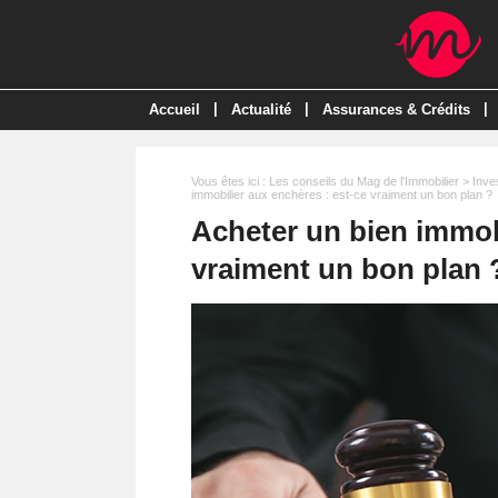
|
|
|
Accueil
Actualité
Assurances & Crédits
Vous êtes ici :
Les conseils du Mag de l'Immobilier
>
Inve
immobilier aux enchères : est-ce vraiment un bon plan ?
Acheter un bien immobi
vraiment un bon plan 