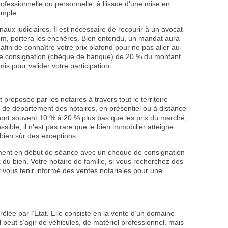
professionnelle ou personnelle, à l’issue d’une mise en
emple.
unaux judiciaires. Il est nécessaire de recourir à un avocat
 nom, portera les enchères. Bien entendu, un mandat aura
afin de connaître votre prix plafond pour ne pas aller au-
 de consignation (chèque de banque) de 20 % du montant
emis pour valider votre participation.
 proposée par les notaires à travers tout le territoire
s de département des notaires, en présentiel ou à distance
ix sont souvent 10 % à 20 % plus bas que les prix du marché,
sible, il n’est pas rare que le bien immobilier atteigne
 bien sûr des exceptions.
mplement en début de séance avec un chèque de consignation
 du bien. Votre notaire de famille, si vous recherchez des
 vous tenir informé des ventes notariales pour une
lée par l’État. Elle consiste en la vente d’un domaine
 peut s’agir de véhicules, de matériel professionnel, mais