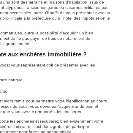
 uns sont des terrains et maisons d’habitation issus de
nt atypiques : anciennes gares ou casernes militaires par
ent accessibles, puisqu’il suffit de vous présenter avec un
rix initiale à la préfecture ou à l’hôtel des impôts selon le
domaniales, outre la possibilité d’acquérir un bien
, est de ne pas payer de frais de notaire lors de
abli gratuitement.
te aux enchères immobilière ?
’avocat vous représentant doit de présenter avec les
votre banque,
dité.
 alors remis pour permettre votre identification au cours
dessus de vous, vous devenez l’acquéreur du bien et
it que vous avez « remporté » les enchères.
porté les enchères et récupérez bien évidemment votre
res judiciaire, il est donc gratuit de participer.
 amont pour faire une bonne affaire.