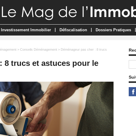
|
|
|
Investissement Immobilier
Défiscalisation
Dossiers Pratiques
énagement
>
Conseils Déménagement
> Déménageur pas cher : 8 trucs
Re
8 trucs et astuces pour le
Sui