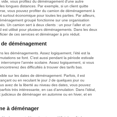
 vide, vous profitez du déménagement d’une autre
les longues distances. Par exemple, si un client quitte
nverse, vous pouvez profiter du camion de déménagement à
t surtout économique pour toutes les parties. Par ailleurs,
e déménagement groupé fonctionne sur une organisation
. Un camion sert à deux clients : un pour l’aller et un
nd est utilisé pour plusieurs déménagements. Dans les deux
éficier de ces services et déménager à prix réduit.
tes de déménagement
 dans les déménagements. Assez logiquement, l’été est la
mutations se font. C’est aussi pendant la période estivale
 interrompre l’année scolaire. Assez logiquement, si vous
contrerez des difficultés à trouver des tarifs bas.
ible sur les dates de déménagement. Parfois, il est
ançant ou en reculant le jour J de quelques jour ou
s avez de la liberté au niveau des dates, vous pouvez
arfois très intéressante, en cas d’annulation. Dans l’idéal,
t judicieux de déménager en automne ou en hiver, et en
.
ume à déménager