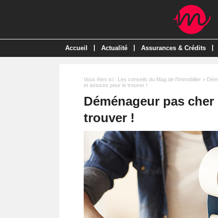
|
|
|
Accueil
Actualité
Assurances & Crédits
Vous êtes ici :
Les conseils du Mag de l'Immobilier
>
Dém
et astuces pour le trouver !
Déménageur pas cher : 
trouver !