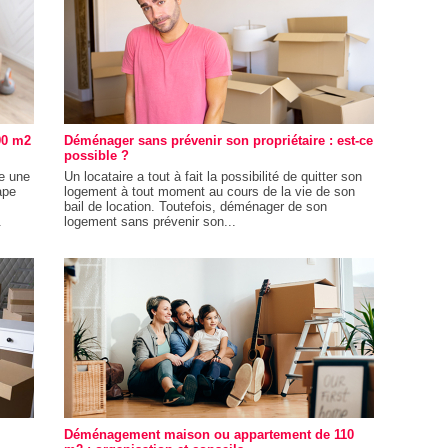
90 m2
Déménager sans prévenir son propriétaire : est-ce
possible ?
e une
Un locataire a tout à fait la possibilité de quitter son
ape
logement à tout moment au cours de la vie de son
bail de location. Toutefois, déménager de son
.
logement sans prévenir son...
Déménagement maison ou appartement de 110