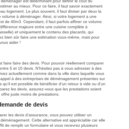
 déménager est déterminant pour définir le coût du
stimer au mieux. Pour ce faire, il faut savoir exactement
 logement. Le plus souvent, il faut diviser par deux la
 le volume à déménager. Ainsi, si votre logement a une
t de 40m3. Cependant, il faut parfois affiner ce volume.
e différence majeure entre une cuisine complète à
sselle) et uniquement le contenu des placards, qui
ez bien sûr faire une estimation vous-même, mais pour
vous aider !
t faire faire des devis. Pour pouvoir réellement comparer
 entre 5 et 10 devis. N’hésitez pas à vous adresser à des
vivez actuellement comme dans la ville dans laquelle vous
ire appel à des entreprises de déménagement présentes sur
es qu’il est possible de bénéficier d’un retour à vide ou d’un
ez les devis, assurez-vous que les prestations soient
 offre juste moins de prestations.
e demande de devis
rer les devis d’assurance, vous pouvez utiliser un
déménagement. Cette alternative est appréciable car elle
fit de remplir un formulaire et vous recevrez plusieurs