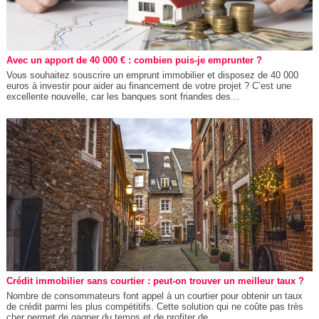
Avec un apport de 40 000 € : combien puis-je emprunter ?
Vous souhaitez souscrire un emprunt immobilier et disposez de 40 000
euros à investir pour aider au financement de votre projet ? C’est une
excellente nouvelle, car les banques sont friandes des...
Crédit immobilier sans courtier : peut-on trouver un meilleur taux ?
Nombre de consommateurs font appel à un courtier pour obtenir un taux
de crédit parmi les plus compétitifs. Cette solution qui ne coûte pas très
cher permet de gagner du temps et de profiter de...