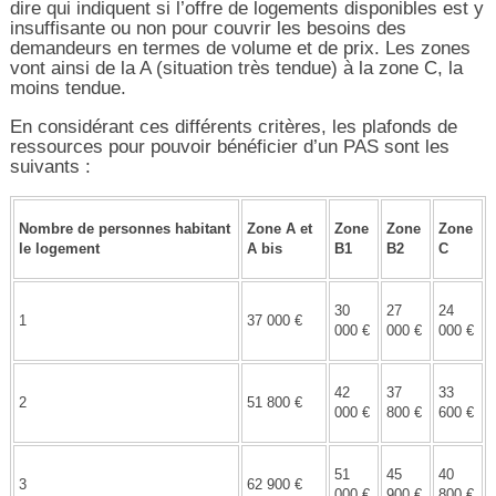
dire qui indiquent si l’offre de logements disponibles est y
insuffisante ou non pour couvrir les besoins des
demandeurs en termes de volume et de prix. Les zones
vont ainsi de la A (situation très tendue) à la zone C, la
moins tendue.
En considérant ces différents critères, les plafonds de
ressources pour pouvoir bénéficier d’un PAS sont les
suivants :
Nombre de personnes habitant
Zone A et
Zone
Zone
Zone
le logement
A bis
B1
B2
C
30
27
24
1
37 000 €
000 €
000 €
000 €
42
37
33
2
51 800 €
000 €
800 €
600 €
51
45
40
3
62 900 €
000 €
900 €
800 €