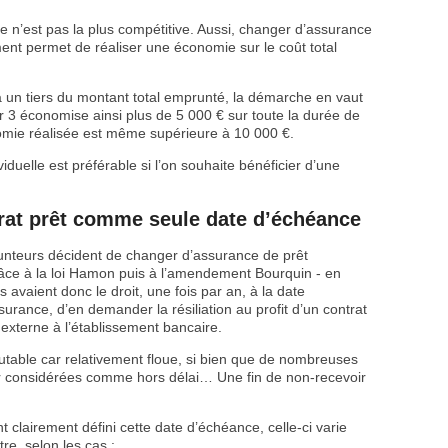
 n’est pas la plus compétitive. Aussi, changer d’assurance
nt permet de réaliser une économie sur le coût total
 un tiers du montant total emprunté, la démarche en vaut
r 3 économise ainsi plus de 5 000 € sur toute la durée de
nomie réalisée est même supérieure à 10 000 €.
iduelle est préférable si l’on souhaite bénéficier d’une
trat prêt comme seule date d’échéance
nteurs décident de changer d’assurance de prêt
ce à la loi Hamon puis à l’amendement Bourquin - en
s avaient donc le droit, une fois par an, à la date
surance, d’en demander la résiliation au profit d’un contrat
externe à l’établissement bancaire.
utable car relativement floue, si bien que de nombreuses
ar considérées comme hors délai… Une fin de non-recevoir
 clairement défini cette date d’échéance, celle-ci varie
tre, selon les cas :