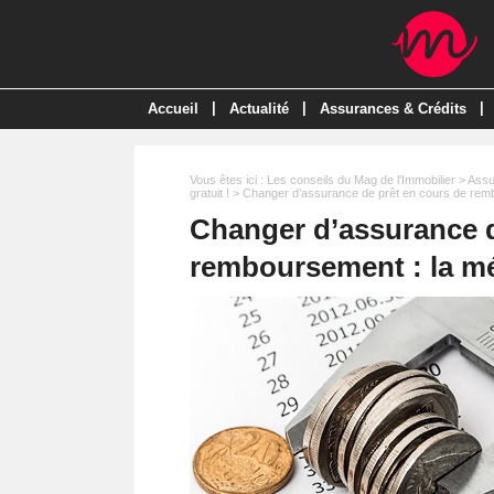
|
|
|
Accueil
Actualité
Assurances & Crédits
Vous êtes ici :
Les conseils du Mag de l'Immobilier
>
Assu
gratuit !
> Changer d’assurance de prêt en cours de remb
Changer d’assurance d
remboursement : la m