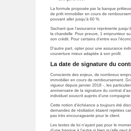
La formule proposée par la banque prêteuse
de prêt immobilier en cours de rembourseme
pouvant aller jusqu’à 60 %.
Sachant que l’assurance représente jusqu’à
la chandelle. Pour preuve, 1 emprunteur su
son crédit. Pour certains d’entre eux l’éco
D’autre part, opter pour une assurance indiv
couverture mieux adaptée à son profil.
La date de signature du con
Conscients des enjeux, de nombreux empru
immobilier en cours de remboursement. Grâ
vigueur depuis janvier 2018 -, les particulier
anniversaire de la signature du contrat d’as
individuel souscrit auprès d’une compagnie 
Cette notion d’échéance a toujours été disc
demandes de résiliation étaient rejetées c
pas très encourageante pour le client.
Les textes de loi n’ayant pas pour le moment
d’une banque à l’autre si bien qu’elle peut ê