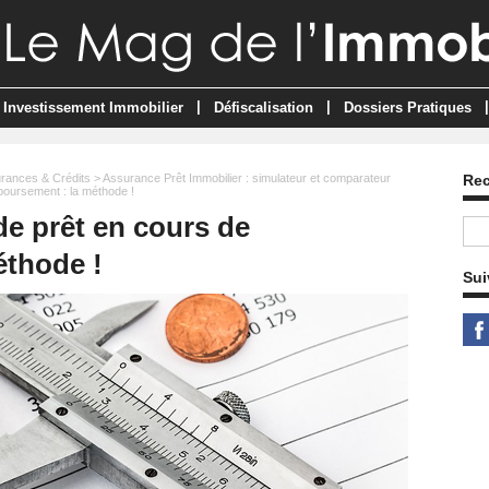
|
|
|
Investissement Immobilier
Défiscalisation
Dossiers Pratiques
rances & Crédits
>
Assurance Prêt Immobilier : simulateur et comparateur
Re
oursement : la méthode !
e prêt en cours de
éthode !
Sui