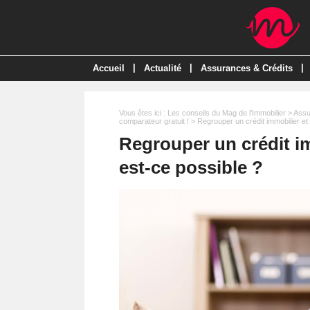
|
|
|
Accueil
Actualité
Assurances & Crédits
Vous êtes ici :
Les conseils du Mag de l'Immobilier
>
Assu
comparateur gratuit !
> Regrouper un crédit immobilier et 
Regrouper un crédit im
est-ce possible ?