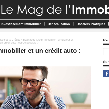
|
|
|
Investissement Immobilier
Défiscalisation
Dossiers Pratiques
rances & Crédits
>
Rachat de Crédit Immobilier : simulateur et
Re
un crédit auto : est-ce possible ?
mobilier et un crédit auto :
Sui