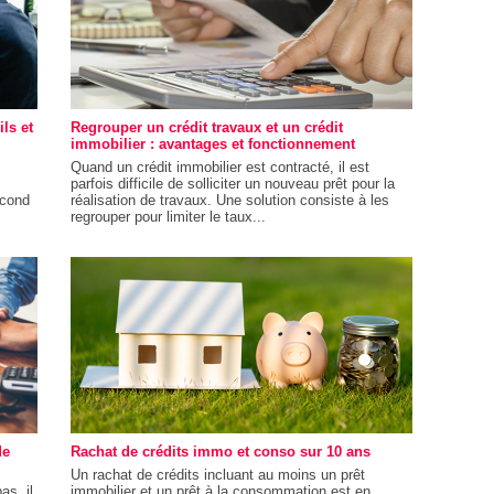
ls et
Regrouper un crédit travaux et un crédit
immobilier : avantages et fonctionnement
Quand un crédit immobilier est contracté, il est
parfois difficile de solliciter un nouveau prêt pour la
econd
réalisation de travaux. Une solution consiste à les
regrouper pour limiter le taux...
de
Rachat de crédits immo et conso sur 10 ans
Un rachat de crédits incluant au moins un prêt
as, il
immobilier et un prêt à la consommation est en