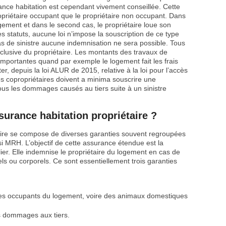
rance habitation est cependant vivement conseillée. Cette
priétaire occupant que le propriétaire non occupant. Dans
ogement et dans le second cas, le propriétaire loue son
es statuts, aucune loi n’impose la souscription de ce type
cas de sinistre aucune indemnisation ne sera possible. Tous
xclusive du propriétaire. Les montants des travaux de
mportantes quand par exemple le logement fait les frais
r, depuis la loi ALUR de 2015, relative à la loi pour l’accès
s copropriétaires doivent a minima souscrire une
tous les dommages causés au tiers suite à un sinistre
urance habitation propriétaire ?
aire se compose de diverses garanties souvent regroupées
si MRH. L’objectif de cette assurance étendue est la
ier. Elle indemnise le propriétaire du logement en cas de
s ou corporels. Ce sont essentiellement trois garanties
des occupants du logement, voire des animaux domestiques
les dommages aux tiers.