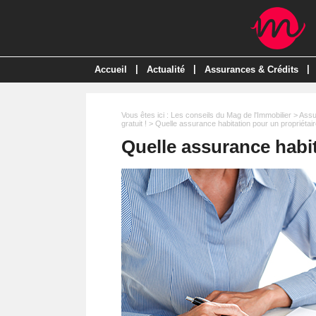
|
|
|
Accueil
Actualité
Assurances & Crédits
Vous êtes ici :
Les conseils du Mag de l'Immobilier
>
Assu
gratuit !
> Quelle assurance habitation pour un propriétair
Quelle assurance habit