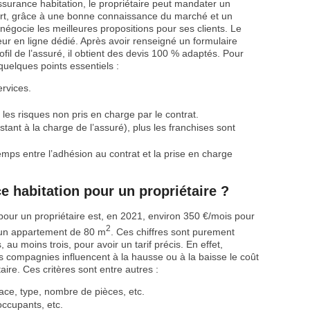
surance habitation, le propriétaire peut mandater un
pert, grâce à une bonne connaissance du marché et un
 négocie les meilleures propositions pour ses clients. Le
eur en ligne dédié. Après avoir renseigné un formulaire
ofil de l’assuré, il obtient des devis 100 % adaptés. Pour
 quelques points essentiels :
ervices.
 les risques non pris en charge par le contrat.
ant à la charge de l’assuré), plus les franchises sont
temps entre l’adhésion au contrat et la prise en charge
 habitation pour un propriétaire ?
our un propriétaire est, en 2021, environ 350 €/mois pour
2
 un appartement de 80 m
. Ces chiffres sont purement
 au moins trois, pour avoir un tarif précis. En effet,
s compagnies influencent à la hausse ou à la baisse le coût
ire. Ces critères sont entre autres :
ace, type, nombre de pièces, etc.
’occupants, etc.