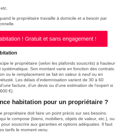
etc.
and le propriétaire travaille à domicile et a besoin par
onnelle.
itation ! Gratuit et sans engagement !
bitation
ipe le propriétaire (selon les plafonds souscrits) à hauteur
i systématique. Son montant varie en fonction des contrats.
tion ou le remplacement se fait en valeur à neuf ou en
étusté. Les délais d’indemnisation varient de 30 à 60
 d’une facture, d’un devis ou d’une estimation de l’expert si
 600 €).
ce habitation pour un propriétaire ?
 propriétaire doit faire un point précis sur ses besoins.
ui le compose (biens, mobiliers, objets de valeur, etc.), ou
s pour souscrire aux garanties et options adéquates. Il faut
es tarifs le moment venu.