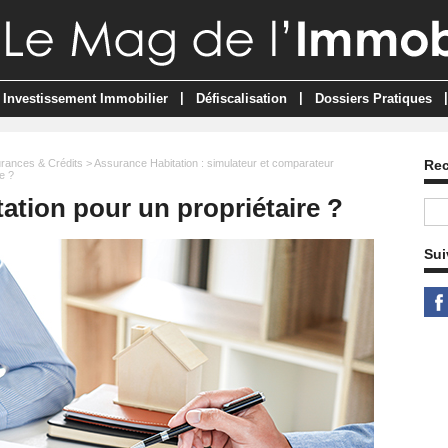
|
|
|
Investissement Immobilier
Défiscalisation
Dossiers Pratiques
rances & Crédits
>
Assurance Habitation : simulateur et comparateur
Re
e ?
ation pour un propriétaire ?
Sui