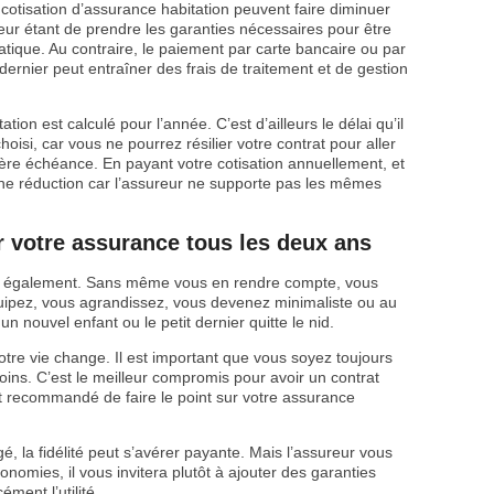
otisation d’assurance habitation peuvent faire diminuer
reur étant de prendre les garanties nécessaires pour être
tique. Au contraire, le paiement par carte bancaire ou par
 dernier peut entraîner des frais de traitement et de gestion
ation est calculé pour l’année. C’est d’ailleurs le délai qu’il
isi, car vous ne pourrez résilier votre contrat pour aller
ière échéance. En payant votre cotisation annuellement, et
e réduction car l’assureur ne supporte pas les mêmes
ur votre assurance tous les deux ans
vec également. Sans même vous en rendre compte, vous
uipez, vous agrandissez, vous devenez minimaliste ou au
un nouvel enfant ou le petit dernier quitte le nid.
tre vie change. Il est important que vous soyez toujours
oins. C’est le meilleur compromis pour avoir un contrat
est recommandé de faire le point sur votre assurance
, la fidélité peut s’avérer payante. Mais l’assureur vous
nomies, il vous invitera plutôt à ajouter des garanties
ment l’utilité.