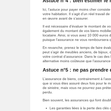
Astuce n°4 : bien estimer le
Ici, l’astuce pour payer moins cher consist
votre habitation. Il s’agit d’un réel travail 
en œuvre avant de s’assurer.
Il est nécessaire d’évaluer le montant de vo
également du montant de vos biens mobilier
locataire. Ainsi, si vous avez 10 000 euros 
puisque l’assurance ne vous remboursera q
En revanche, prenez le temps de faire évalu
peut s’agir de meubles anciens, de bijoux, 
votre contrat d’assurance. Dans le cas des 
alternative moins coûteuse que l’assurance 
Astuce n°5 : ne pas prendre 
L’assurance de biens, contrairement à l’ass
que si vous êtes assuré deux fois pour le m
de sinistre, mais vous ne pourrez pas prét
perdu.
Bien souvent, les assurances qui font doublo
Les garanties liées à la perte des clés 