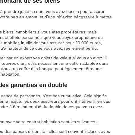
 montant de ses biens
e à prendre juste ce dont vous avez besoin pour assurer
de votre part en amont, et d’une réflexion nécessaire à mettre
s biens immobiliers si vous êtes propriétaires, mais
s et effets personnels que vous soyez propriétaire ou
de mobilier, inutile de vous assurer pour 20 000 euros,
u’à hauteur de ce que vous avez réellement perdu.
er par un expert vos objets de valeur si vous en avez. Il
d’œuvres d’art, et ils nécessitent une option adaptée dans
bijoux, un coffre à la banque peut également être une
habitation.
des garanties en double
urance de personnes, n’est pas cumulative. Cela signifie
ême risque, les deux assureurs pourront intervenir en cas
endre à être indemnisé du double de ce que vous avez
n avec votre contrat habitation sont les suivantes :
ou des papiers d’identité : elles sont souvent incluses avec