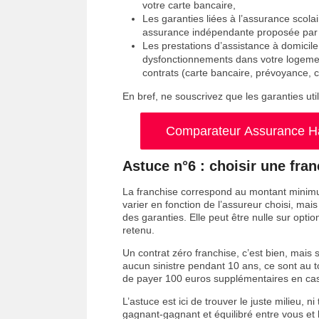
votre carte bancaire,
Les garanties liées à l’assurance scola
assurance indépendante proposée par l
Les prestations d’assistance à domicil
dysfonctionnements dans votre logement
contrats (carte bancaire, prévoyance, 
En bref, ne souscrivez que les garanties uti
Comparateur Assurance Hab
Astuce n°6 : choisir une fra
La franchise correspond au montant minimum
varier en fonction de l’assureur choisi, mai
des garanties. Elle peut être nulle sur optio
retenu.
Un contrat zéro franchise, c’est bien, mais 
aucun sinistre pendant 10 ans, ce sont au t
de payer 100 euros supplémentaires en cas
L’astuce est ici de trouver le juste milieu, n
gagnant-gagnant et équilibré entre vous et l