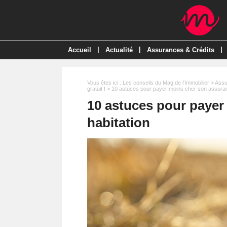
|
|
|
Accueil
Actualité
Assurances & Crédits
Vous êtes ici :
Les conseils du Mag de l'Immobilier
>
Assu
gratuit !
> 10 astuces pour payer moins cher son assuran
10 astuces pour payer
habitation