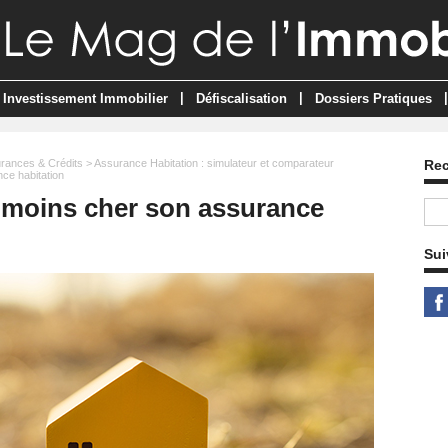
|
|
|
Investissement Immobilier
Défiscalisation
Dossiers Pratiques
rances & Crédits
>
Assurance Habitation : simulateur et comparateur
Re
ce habitation
 moins cher son assurance
Sui