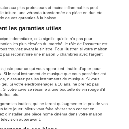
s matériaux plus protecteurs et moins inflammables peut
le toiture, une véranda transformée en pièce en dur, etc.,
ix de vos garanties à la baisse.
nt les garanties utiles
cipe indemnitaire, cela signifie qu’elle n’a pas pour
anties les plus élevées du marché, le rôle de l’assureur est
ous trouviez avant le sinistre. Pour illustrer, si votre maison
ez pas reconstruire une maison 5 chambres avec l’argent
is juste pour ce qui vous appartient. Inutile d’opter pour
 ». Si le seul instrument de musique que vous possédez est
llège, n’assurez pas les instruments de musique. Si vous
e gel. Si votre électroménager a 10 ans, ne prenez pas
. Si votre cave se résume à une bouteille de vin rouge d’il
illes, etc.
garanties inutiles, qui ne feront qu’augmenter le prix de vos
s faire jouer. Mieux vaut faire réviser son contrat en
nez d’installer une pièce home cinéma dans votre maison
 télévision auparavant.