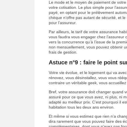
Le mode et le moyen de paiement de votre c
votre cotisation. Le plus simple pour l’assu
payé, en optant pour le prélèvement automa
chèque n’offre pas autant de sécurité, et le
pour l’assureur.
Par ailleurs, le tarif de votre assurance habit
vous faudra vous engager chez l’assureur cho
vers la concurrence qu’à l’issue de la prem
non mensuellement, vous pouvez obtenir un
frais de gestion.
Astuce n°9 : faire le point s
Votre vie évolue, et le logement qui va a
rénovez, vous désinstallez, vous vous rééq
contraire un véritable geek, vous accueillez 
Bref, votre assurance doit changer quand vo
assuré pour ce que vous avez, ni plus, ni m
adapté au meilleur prix. C’est pourquoi il 
habitation tous les deux ans environ.
Et même si vous estimez que rien n’a changé
dira rarement que vous pouvez faire des éco
complémentaires, dont vous n’avez pas forcé