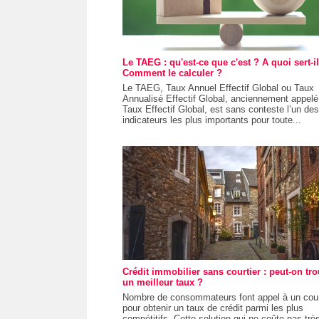
Le TAEG : qu'est-ce que c'est ? A quoi sert-il
Comment le calculer ?
Le TAEG, Taux Annuel Effectif Global ou Taux
Annualisé Effectif Global, anciennement appel
Taux Effectif Global, est sans conteste l’un des
indicateurs les plus importants pour toute...
Crédit immobilier sans courtier : peut-on tr
un meilleur taux ?
Nombre de consommateurs font appel à un cour
pour obtenir un taux de crédit parmi les plus
compétitifs. Cette solution qui ne coûte pas trè