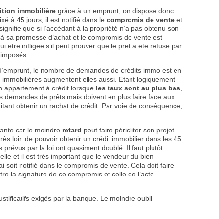
ition immobilière
grâce à un emprunt, on dispose donc
xé à 45 jours, il est notifié dans le
compromis de vente
et
 signifie que si l’accédant à la propriété n’a pas obtenu son
er à sa promesse d’achat et le compromis de vente est
i être infligée s’il peut prouver que le prêt a été refusé par
s imposés.
x d’emprunt, le nombre de demandes de crédits immo est en
s immobilières augmentent elles aussi. Etant logiquement
n appartement à crédit lorsque
les taux sont au plus bas
,
es demandes de prêts mais doivent en plus faire face aux
haitant obtenir un rachat de crédit. Par voie de conséquence,
sante car le moindre
retard
peut faire péricliter son projet
rès loin de pouvoir obtenir un crédit immobilier dans les 45
 prévus par la loi ont quasiment doublé. Il faut plutôt
elle et il est très important que le vendeur du bien
i soit notifié dans le compromis de vente. Cela doit faire
ntre la signature de ce compromis et celle de l’acte
 justificatifs exigés par la banque. Le moindre oubli