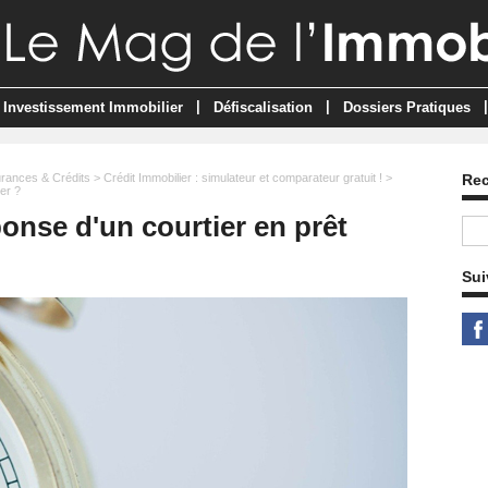
|
|
|
Investissement Immobilier
Défiscalisation
Dossiers Pratiques
rances & Crédits
>
Crédit Immobilier : simulateur et comparateur gratuit !
>
Re
ier ?
ponse d'un courtier en prêt
Sui