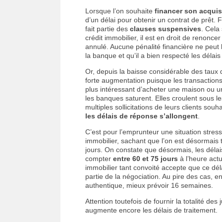
Lorsque l’on souhaite
financer son acquis
d’un délai pour obtenir un contrat de prêt. Fi
fait partie des
clauses suspensives
. Cela
crédit immobilier, il est en droit de renonc
annulé. Aucune pénalité financière ne peut lu
la banque et qu’il a bien respecté les délai
Or, depuis la baisse considérable des tau
forte augmentation puisque les transaction
plus intéressant d’acheter une maison ou u
les banques saturent. Elles croulent sous l
multiples sollicitations de leurs clients sou
les délais de réponse s’allongent
.
C’est pour l’emprunteur une situation stres
immobilier, sachant que l’on est désormais t
jours. On constate que désormais, les délais
compter
entre
60 et 75 jours
à l’heure actu
immobilier tant convoité accepte que ce déla
partie de la négociation. Au pire des cas, e
authentique, mieux prévoir 16 semaines.
Attention toutefois de fournir la totalité des
augmente encore les délais de traitement.