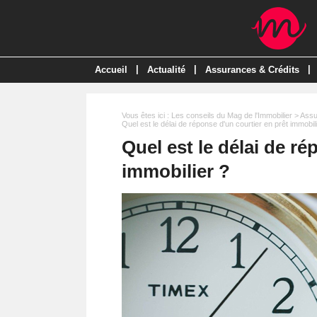
|
|
|
Accueil
Actualité
Assurances & Crédits
Vous êtes ici :
Les conseils du Mag de l'Immobilier
>
Assu
Quel est le délai de réponse d'un courtier en prêt immobil
Quel est le délai de ré
immobilier ?