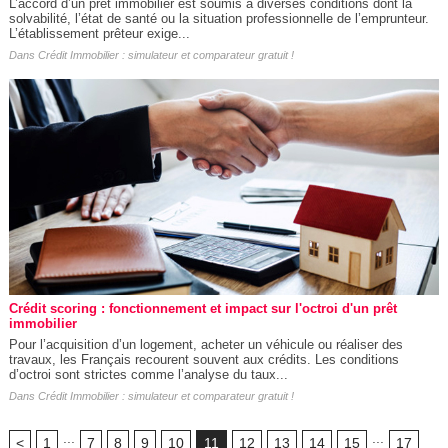
L’accord d’un prêt immobilier est soumis à diverses conditions dont la
solvabilité, l’état de santé ou la situation professionnelle de l’emprunteur.
L’établissement prêteur exige...
Dans
Crédit Immobilier : simulateur et comparateur gratuit !
Crédit scoring : fonctionnement et impact sur l'octroi d'un prêt
immobilier
Pour l’acquisition d’un logement, acheter un véhicule ou réaliser des
travaux, les Français recourent souvent aux crédits. Les conditions
d’octroi sont strictes comme l’analyse du taux...
Dans
Crédit Immobilier : simulateur et comparateur gratuit !
...
...
<
1
7
8
9
10
11
12
13
14
15
17