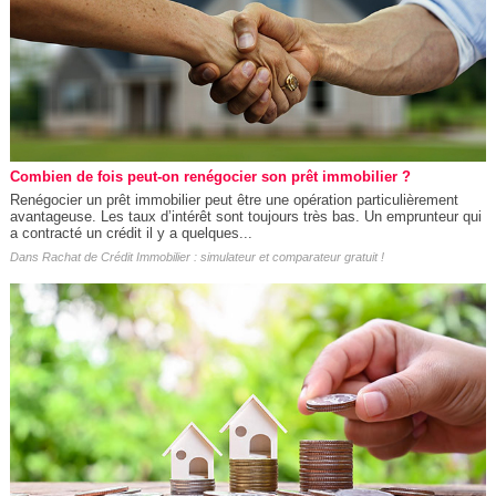
Combien de fois peut-on renégocier son prêt immobilier ?
Renégocier un prêt immobilier peut être une opération particulièrement
avantageuse. Les taux d’intérêt sont toujours très bas. Un emprunteur qui
a contracté un crédit il y a quelques...
Dans
Rachat de Crédit Immobilier : simulateur et comparateur gratuit !